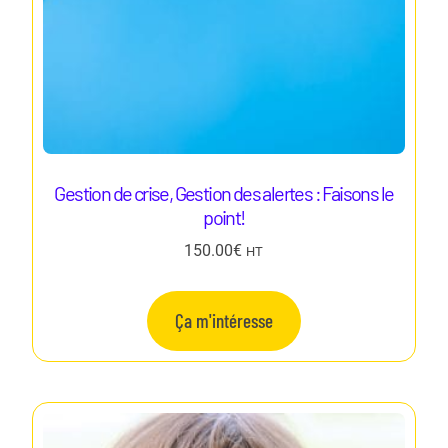
Gestion de crise, Gestion des alertes : Faisons le
point!
150.00
€
HT
Ça m'intéresse