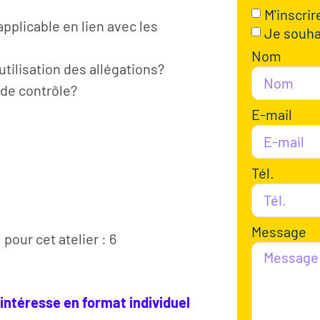
M'inscrir
applicable en lien avec les
Je souha
Nom
utilisation des allégations?
de contrôle?
E-mail
Tél.
Message
our cet atelier : 6
 intéresse en format individuel