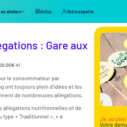
Les ateliers
Actus
Votre experte
égations : Gare aux
50.00
€
HT
our le consommateur par
 ont toujours plein d’idées et les
ennent de nombreuses allégations.
 allégations nutritionnelles et de
 type « Traditionnel », « à
Je souhai
Votre dem