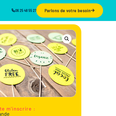
Parlons de votre besoin
06 25 48 55 27
te m'inscrire :
ande