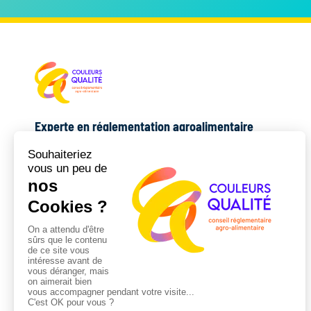
Experte en réglementation agroalimentaire
17 ans de terrain · du texte au terrain
06 25 48 55 27
audrey@couleursqualite.fr
78 Allées Jean Jaurès · Toulouse
COMPLÉMENTAIRE AVEC