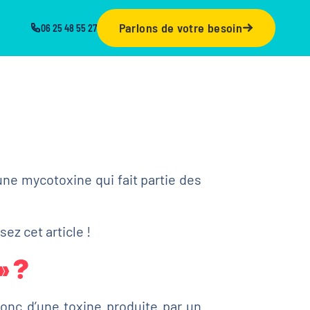
Parlons de votre besoin
06 25 48 55 27
 une mycotoxine qui fait partie des
sez cet article !
» ?
 donc d’une toxine produite par un