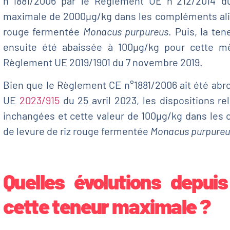
n°1881/2006 par le Règlement UE n°212/2014 
maximale de 2000µg/kg dans les compléments alim
rouge fermentée
Monacus purpureus
. Puis, la te
ensuite été abaissée à 100µg/kg pour cette mê
Règlement UE 2019/1901 du 7 novembre 2019.
Bien que le Règlement CE n°1881/2006 ait été abr
UE
2023/915
du 25 avril 2023, les dispositions rel
inchangées et cette valeur de 100µg/kg dans les
de levure de riz rouge fermentée
Monacus purpureus
Quelles évolutions depuis
cette teneur maximale ?