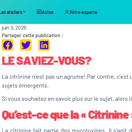
Citrinine
Les ateliers
Actus
Votre experte
juin 3, 2026
Partager cette publication :
LE SAVIEZ-VOUS?
La citrinine n’est pas un agrume! Par contre, c’est
sujets émergents.
Si vous souhaitez en savoir plus sur le sujet, alors li
Qu’est-ce que la « Citrinine 
La citrinine fait partie des mycotoxines. Il s’agit