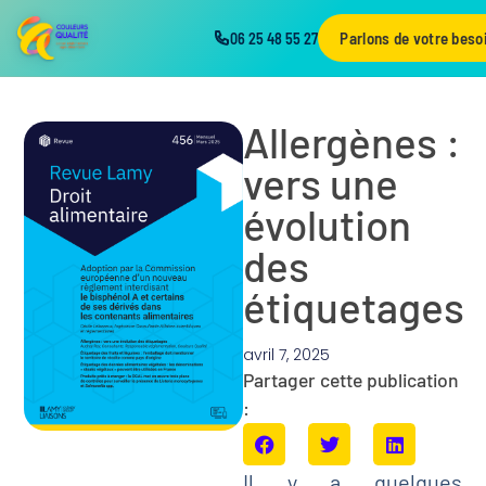
Parlons de votre beso
06 25 48 55 27
Allergènes :
vers une
évolution
des
étiquetages
avril 7, 2025
Partager cette publication
:
Il y a quelques