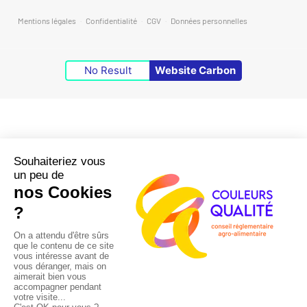
Mentions légales
·
Confidentialité
·
CGV
·
Données personnelles
No Result
Website Carbon