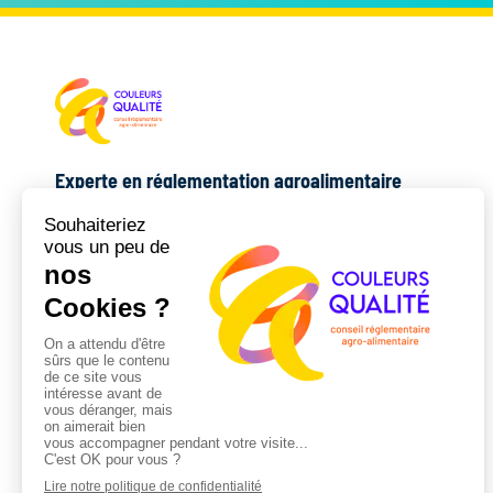
Experte en réglementation agroalimentaire
17 ans de terrain · du texte au terrain
06 25 48 55 27
audrey@couleursqualite.fr
78 Allées Jean Jaurès · Toulouse
COMPLÉMENTAIRE AVEC