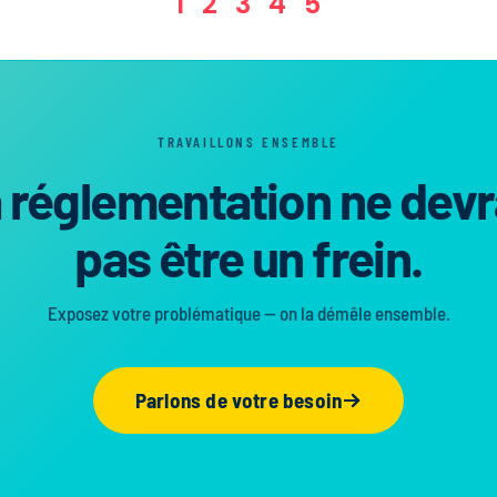
1
2
3
4
5
TRAVAILLONS ENSEMBLE
 réglementation ne devr
pas être un frein.
Exposez votre problématique — on la démêle ensemble.
Parlons de votre besoin