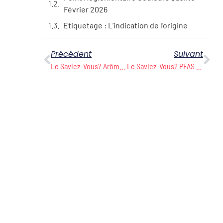
Février 2026
Etiquetage : L’indication de l’origine
Précédent
Suivant
Le Saviez-Vous? Arômes : Il Existe Des Restrictions Concernant Certaines Substances Contenues Dans Certains Arômes
Le Saviez-Vous? PFAS : Les Aliments Et L’eau Révèlent La Présence De Concentrations Parfois Inquiétantes