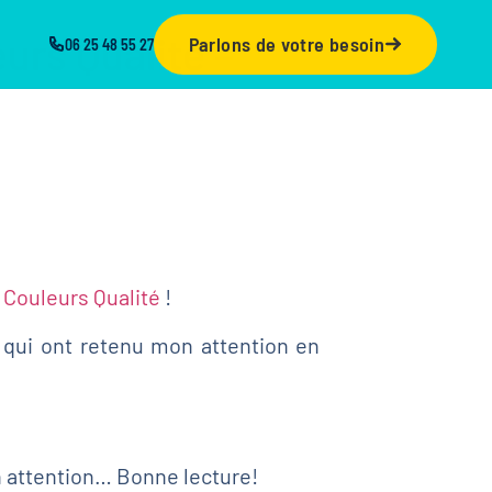
urs Qualité –
Parlons de votre besoin
06 25 48 55 27
y
Couleurs Qualité
!
 qui ont retenu mon attention en
n attention… Bonne lecture!