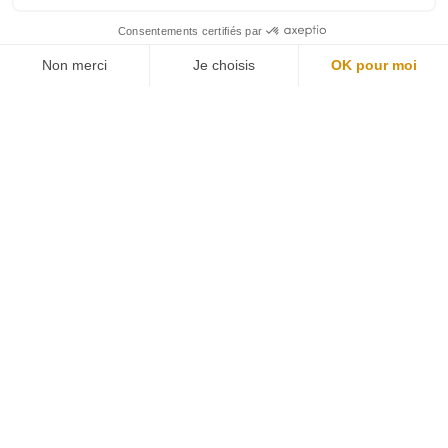
alimentaire.J’ai eu
LIRE LA SUITE »
Point Réglementaire Couleurs Qualité
– Novembre 2025