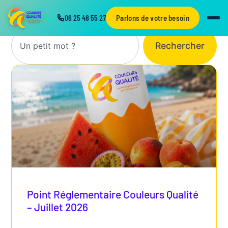
Recherche
Parlons de votre besoin
06 25 48 55 27
Rechercher
Point Réglementaire Couleurs Qualité
– Juillet 2026